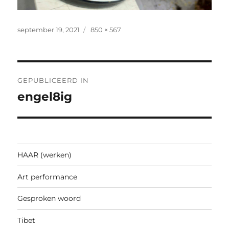
Geplaatst
Volledige
september 19, 2021
850 × 567
op
grootte
Bericht
GEPUBLICEERD IN
navigatie
engel8ig
HAAR (werken)
Art performance
Gesproken woord
Tibet