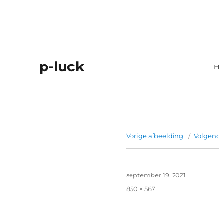
p-luck
H
Vorige afbeelding
Volgend
Geplaatst
september 19, 2021
op
Volledige
850 × 567
grootte