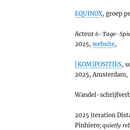
EQUINOX
, groep p
Acteur
6-Tage-Spie
2025,
website
,
[KOM]POSITIES
, s
2025, Amsterdam,
Wandel-schrijfverb
2025 iteration Dis
Pinhiero
; quietly r