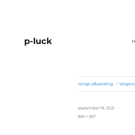
p-luck
H
Vorige afbeelding
Volgend
Geplaatst
september 19, 2021
op
Volledige
850 × 567
grootte