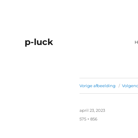
p-luck
H
Vorige afbeelding
Volgend
Geplaatst
april 23, 2023
op
Volledige
575 × 856
grootte