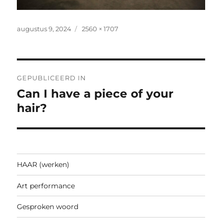
Geplaatst
Volledige
augustus 9, 2024
2560 × 1707
op
grootte
Bericht
GEPUBLICEERD IN
navigatie
Can I have a piece of your
hair?
HAAR (werken)
Art performance
Gesproken woord