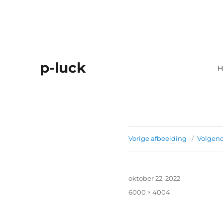
p-luck
H
Vorige afbeelding
Volgend
Geplaatst
oktober 22, 2022
op
Volledige
6000 × 4004
grootte