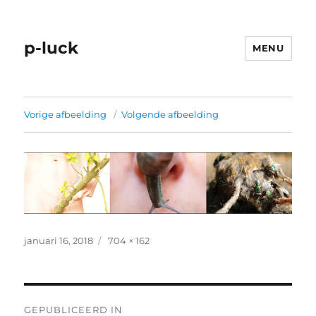
p-luck
MENU
Vorige afbeelding
Volgende afbeelding
Geplaatst
Volledige
januari 16, 2018
704 × 162
op
grootte
Bericht
GEPUBLICEERD IN