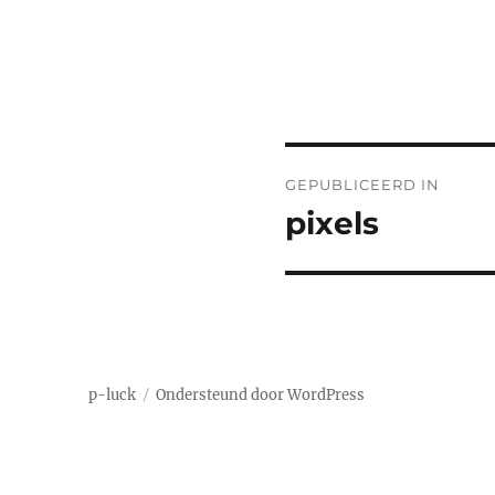
Bericht
GEPUBLICEERD IN
navigatie
pixels
p-luck
Ondersteund door WordPress