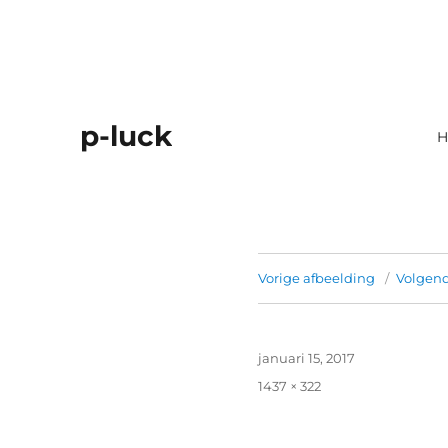
p-luck
H
Vorige afbeelding
Volgend
Geplaatst
januari 15, 2017
op
Volledige
1437 × 322
grootte