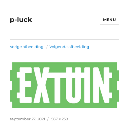
p-luck
MENU
Vorige afbeelding
Volgende afbeelding
Geplaatst
Volledige
september 27, 2021
567 × 238
op
grootte