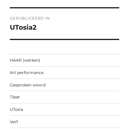
Bericht
GEPUBLICEERD IN
navigatie
UTosia2
HAAR (werken)
Art performance
Gesproken woord
Tibet
UTosia
Verf