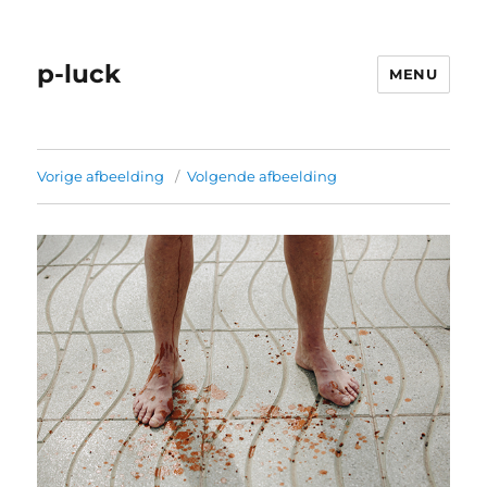
p-luck
MENU
Vorige afbeelding
Volgende afbeelding