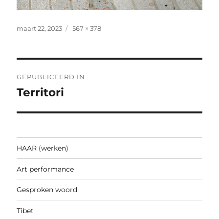
Geplaatst
Volledige
maart 22, 2023
567 × 378
op
grootte
Bericht
GEPUBLICEERD IN
navigatie
Territori
HAAR (werken)
Art performance
Gesproken woord
Tibet