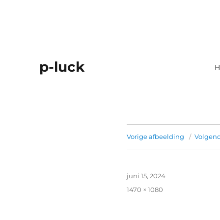
p-luck
H
Vorige afbeelding
Volgend
Geplaatst
juni 15, 2024
op
Volledige
1470 × 1080
grootte