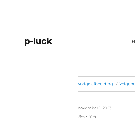
p-luck
H
Vorige afbeelding
Volgend
Geplaatst
november 1, 2023
op
Volledige
756 × 426
grootte