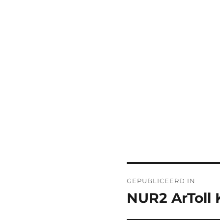
Bericht
GEPUBLICEERD IN
navigatie
NUR2 ArToll 