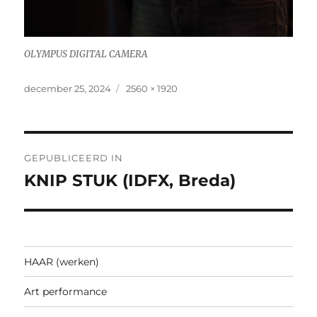
OLYMPUS DIGITAL CAMERA
Geplaatst
Volledige
december 25, 2024
2560 × 1920
op
grootte
Bericht
GEPUBLICEERD IN
navigatie
KNIP STUK (IDFX, Breda)
HAAR (werken)
Art performance