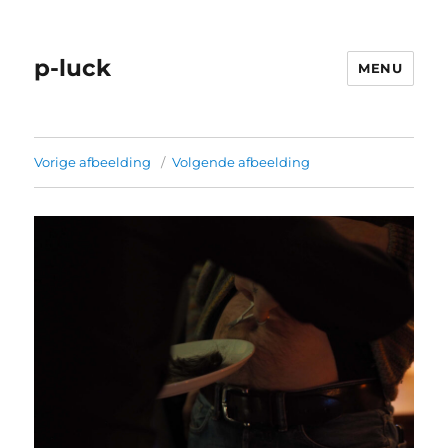
p-luck
MENU
Vorige afbeelding
Volgende afbeelding