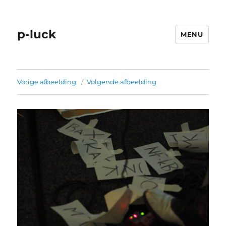
p-luck
MENU
Vorige afbeelding
Volgende afbeelding