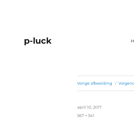
p-luck
H
Vorige afbeelding
Volgend
Geplaatst
april 10, 2017
op
Volledige
567 × 341
grootte