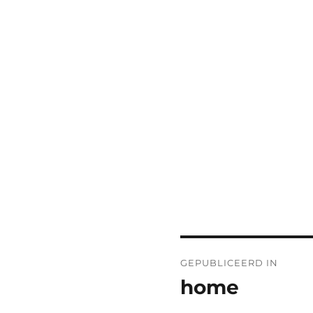
Bericht
GEPUBLICEERD IN
navigatie
home