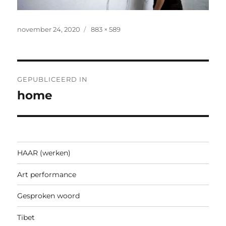
Geplaatst
Volledige
november 24, 2020
883 × 589
op
grootte
Bericht
GEPUBLICEERD IN
navigatie
home
HAAR (werken)
Art performance
Gesproken woord
Tibet