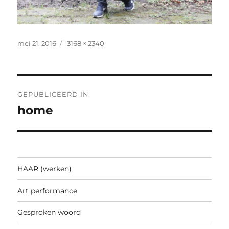
Geplaatst
Volledige
mei 21, 2016
3168 × 2340
op
grootte
Bericht
GEPUBLICEERD IN
navigatie
home
HAAR (werken)
Art performance
Gesproken woord