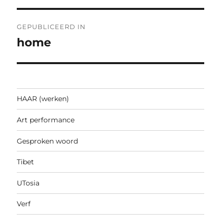
Bericht
GEPUBLICEERD IN
navigatie
home
HAAR (werken)
Art performance
Gesproken woord
Tibet
UTosia
Verf