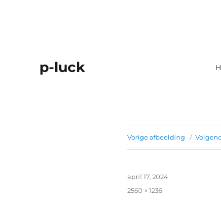
p-luck
H
Vorige afbeelding
Volgend
Geplaatst
april 17, 2024
op
Volledige
2560 × 1236
grootte