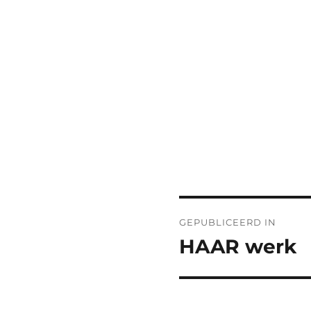
Bericht
GEPUBLICEERD IN
navigatie
HAAR werk