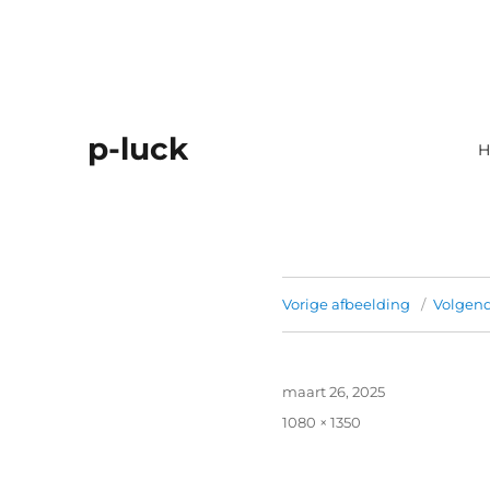
p-luck
H
Vorige afbeelding
Volgend
Geplaatst
maart 26, 2025
op
Volledige
1080 × 1350
grootte