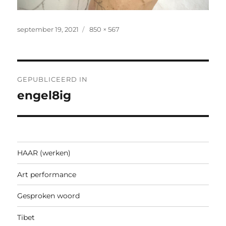
Geplaatst
Volledige
september 19, 2021
850 × 567
op
grootte
Bericht
GEPUBLICEERD IN
navigatie
engel8ig
HAAR (werken)
Art performance
Gesproken woord
Tibet