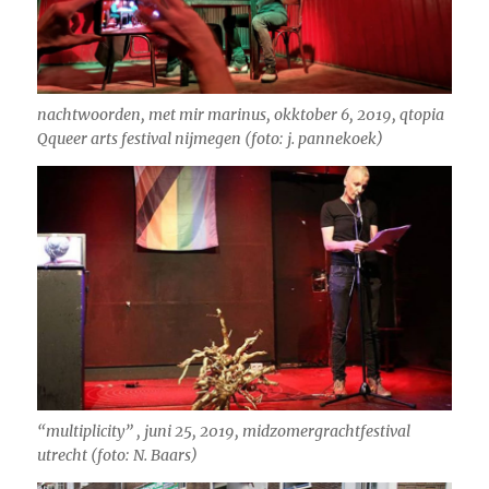
nachtwoorden, met mir marinus, okktober 6, 2019, qtopia
Qqueer arts festival nijmegen (foto: j. pannekoek)
“multiplicity” , juni 25, 2019, midzomergrachtfestival
utrecht (foto: N. Baars)